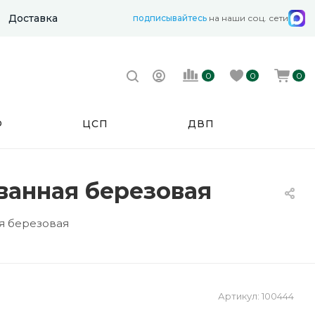
Доставка
подписывайтесь
на наши соц. сети
0
0
0
Ф
ЦСП
ДВП
ванная березовая
я березовая
Артикул:
100444