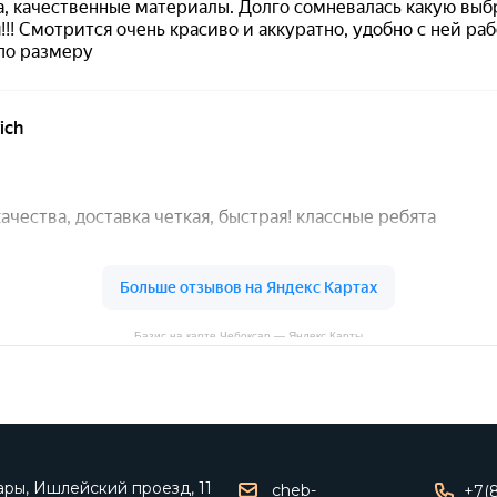
Базис на карте Чебоксар — Яндекс Карты
ары, Ишлейский проезд, 11
cheb-
+7(8