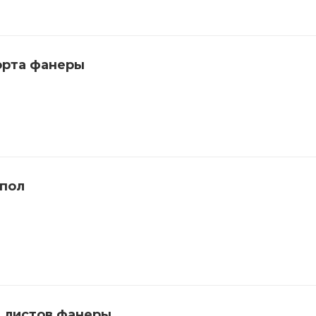
орта фанеры
 пол
 листов фанеры