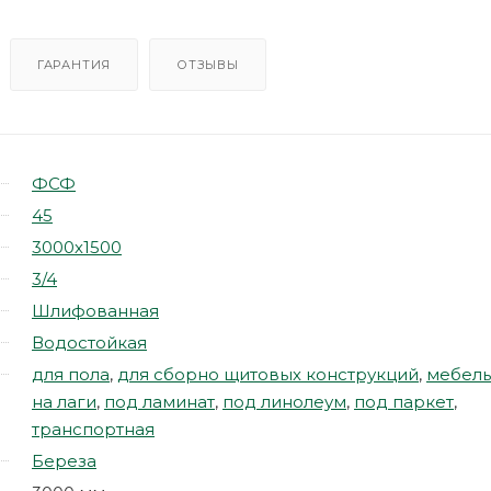
ГАРАНТИЯ
ОТЗЫВЫ
ФСФ
45
3000х1500
3/4
Шлифованная
Водостойкая
для пола
,
для сборно щитовых конструкций
,
мебель
на лаги
,
под ламинат
,
под линолеум
,
под паркет
,
транспортная
Береза