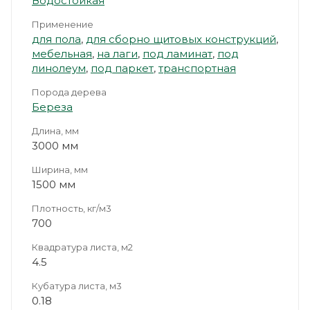
Водостойкая
Применение
для пола
,
для сборно щитовых конструкций
,
мебельная
,
на лаги
,
под ламинат
,
под
линолеум
,
под паркет
,
транспортная
Порода дерева
Береза
Длина, мм
3000 мм
Ширина, мм
1500 мм
Плотность, кг/м3
700
Квадратура листа, м2
4.5
Кубатура листа, м3
0.18