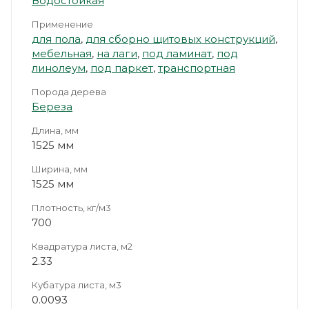
Водостойкая
Применение
для пола
,
для сборно щитовых конструкций
,
мебельная
,
на лаги
,
под ламинат
,
под
линолеум
,
под паркет
,
транспортная
Порода дерева
Береза
Длина, мм
1525 мм
Ширина, мм
1525 мм
Плотность, кг/м3
700
Квадратура листа, м2
2.33
Кубатура листа, м3
0.0093