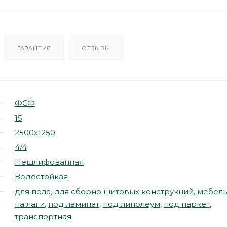
ГАРАНТИЯ
ОТЗЫВЫ
ФСФ
15
2500х1250
4/4
Нешлифованная
Водостойкая
для пола
,
для сборно щитовых конструкций
,
мебель
на лаги
,
под ламинат
,
под линолеум
,
под паркет
,
транспортная