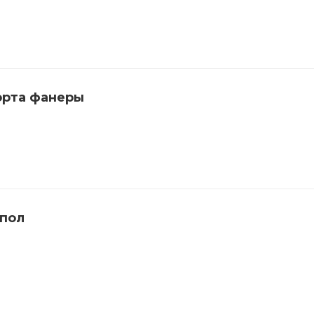
орта фанеры
 пол