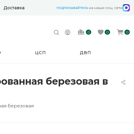
Доставка
подписывайтесь
на наши соц. сети
0
0
0
Ф
ЦСП
ДВП
ованная березовая в
ная березовая