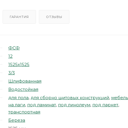
ГАРАНТИЯ
ОТЗЫВЫ
ФСФ
12
1525х1525
3/3
Шлифованная
Водостойкая
для пола
,
для сборно щитовых конструкций
,
мебель
на лаги
,
под ламинат
,
под линолеум
,
под паркет
,
транспортная
Береза