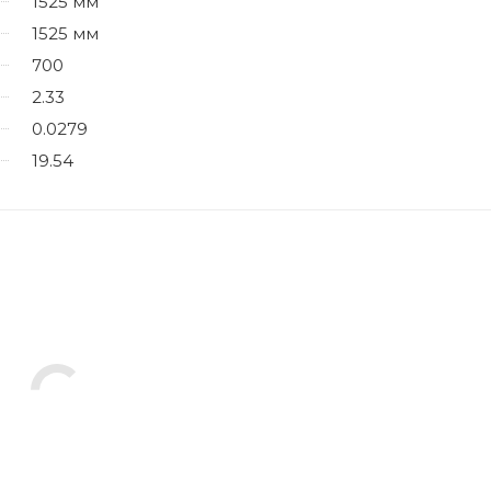
1525 мм
1525 мм
700
2.33
0.0279
19.54