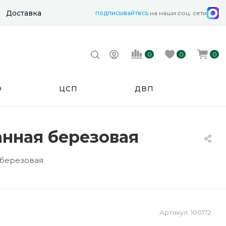
Доставка
подписывайтесь
на наши соц. сети
0
0
0
Ф
ЦСП
ДВП
анная березовая
 березовая
Артикул:
100172