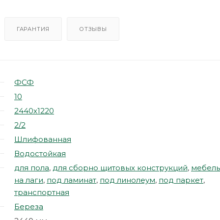
ГАРАНТИЯ
ОТЗЫВЫ
ФСФ
10
2440х1220
2/2
Шлифованная
Водостойкая
для пола
,
для сборно щитовых конструкций
,
мебель
на лаги
,
под ламинат
,
под линолеум
,
под паркет
,
транспортная
Береза