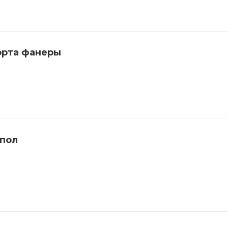
орта фанеры
 пол