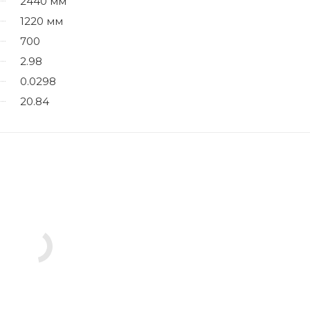
2440 мм
1220 мм
700
2.98
0.0298
20.84