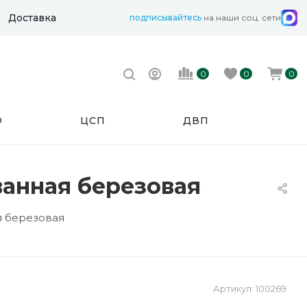
Доставка
подписывайтесь
на наши соц. сети
0
0
0
Ф
ЦСП
ДВП
ванная березовая
я березовая
Артикул:
100269