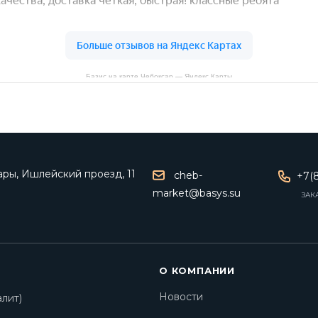
Базис на карте Чебоксар — Яндекс Карты
ары, Ишлейский проезд, 11
cheb-
+7(8
market@basys.su
ЗАК
О КОМПАНИИ
Новости
лит)