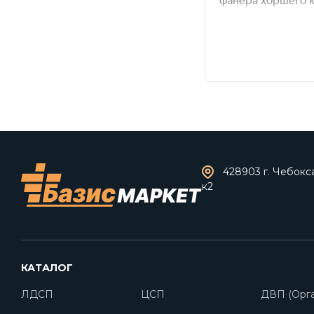
428903 г. Чебокс
к2
КАТАЛОГ
ЛДСП
ЦСП
ДВП (Орга