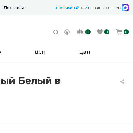
Доставка
подписывайтесь
на наши соц. сети
0
0
0
Ф
ЦСП
ДВП
ный Белый в